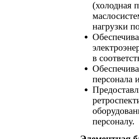
(холодная п
маслосисте
нагрузки п
Обеспечива
электроэне
в соответс
Обеспечива
персонала 
Предоставл
ретроспект
оборудован
персоналу.
Элементная б