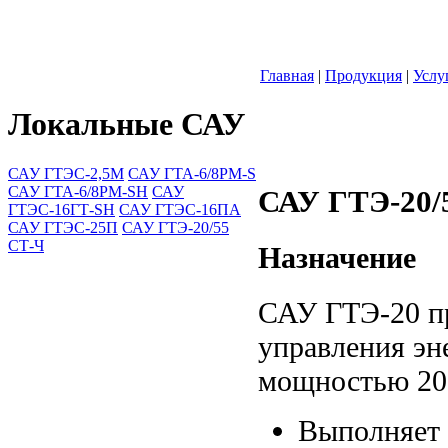
Главная
|
Продукция
|
Услу
Локальные САУ
САУ ГТЭС-2,5М
САУ ГТА-6/8РМ-S
САУ ГТА-6/8РМ-SH
САУ
САУ ГТЭ-20/
ГТЭС-16ГТ-SH
САУ ГТЭС-16ПА
САУ ГТЭС-25П
САУ ГТЭ-20/55
СТ-Ч
Назначение
САУ ГТЭ-20 пр
управления эн
мощностью 20
Выполняет 